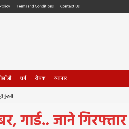
olicy
Terms and Conditions
Contact Us
्नोलॉजी
धर्म
रोचक
व्यापार
पूरी कुंडली
यूबर, गार्ड.. जाने गिरफ्त