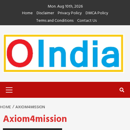
Skip
Mon. Aug 10th, 2026
to
Home
Disclaimer
Privacy Policy
DMCA Policy
content
Terms and Conditions
Contact Us
Primary
Menu
HOME
AXIOM4MISSION
Axiom4mission