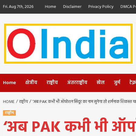
Skip
Fri. Aug 7th, 2026
Home
Disclaimer
Privacy Policy
DMCA Po
to
content
Home
क्षेत्रीय
राष्ट्रीय
अंतरराष्ट्रीय
खेल
जुर्म
टेक
HOME
राष्ट्रीय
‘अब PAK कभी भी ऑपरेशन सिंदूर का नाम सुनेगा तो शर्मनाक शिकस्त य
राष्ट्रीय
‘अब PAK कभी भी ऑपरेश