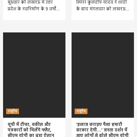
बुधवार को लखनऊ में उत्तर
स्पिनर कुलदीप यादव ने शादी
प्रदेश के नवनिर्माण के 9 वर्षों…
के बाद मंगलवार को लखनऊ…
राष्ट्रीय
राष्ट्रीय
यूपी में टीचर, वकील और
‘इलाज कराइए पैसा हमारी
पत्रकारों को मिलेंगे फ्लैट,
सरकार देगी…’ जनता दर्शन में
सीएम योगी का बड़ा ऐलान
आए लोगों से बोले सीएम योगी