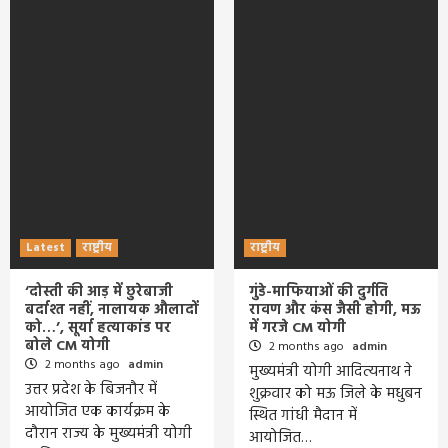
Latest
राष्ट्रीय
राष्ट्रीय
‘दोस्ती की आड़ में छुरेबाजी
गुंडे-माफियाओं की दुर्गति
बर्दाश्त नहीं, नालायक औलादों
रावण और कंस जैसी होगी, मऊ
को…’, सूर्या हत्याकांड पर
में गरजे CM योगी
बोले CM योगी
2 months ago
admin
2 months ago
admin
मुख्यमंत्री योगी आदित्यनाथ ने
उत्तर प्रदेश के बिजनौर में
शुक्रवार को मऊ जिले के मधुबन
आयोजित एक कार्यक्रम के
स्थित गांधी मैदान में
दौरान राज्य के मुख्यमंत्री योगी
आयोजित…