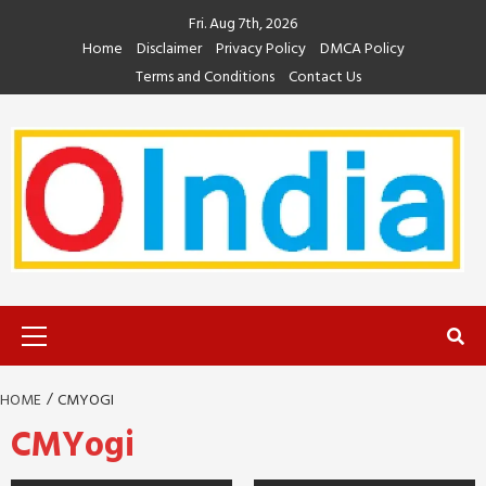
Skip
Fri. Aug 7th, 2026
to
Home
Disclaimer
Privacy Policy
DMCA Policy
content
Terms and Conditions
Contact Us
Primary
Menu
HOME
CMYOGI
CMYogi