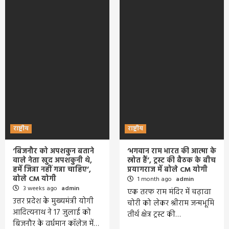
राष्ट्रीय
राष्ट्रीय
‘बिजनौर को अपशकुन बताने
‘भगवान राम भारत की आत्मा के
वाले नेता खुद अपशकुनी थे,
स्रोत हैं’, ट्रस्ट की बैठक के बीच
हमें जिन्ना नहीं गन्ना चाहिए’,
प्रयागराज में बोले CM योगी
बोले CM योगी
1 month ago
admin
3 weeks ago
admin
एक तरफ राम मंदिर में चढ़ावा
उत्तर प्रदेश के मुख्यमंत्री योगी
चोरी को लेकर श्रीराम जन्मभूमि
आदित्यनाथ ने 17 जुलाई को
तीर्थ क्षेत्र ट्रस्ट की…
बिजनौर के वर्धमान कॉलेज में…