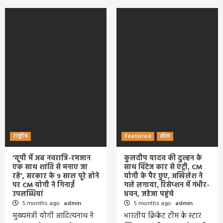
राष्ट्रीय
Featured
खेल
‘यूपी में अब नवरात्रि-रमजान
कुलदीप यादव की दुल्हन के
एक साथ शांति से मनाए जा
साथ विंटेज कार से एंट्री, CM
रहे’, सरकार के 9 साल पूरे होने
योगी के पैर छुए, अखिलेश ने
पर CM योगी ने गिनाईं
गले लगाया, रिसेप्शन में गंभीर-
उपलब्धियां
धवन, जडेजा पहुंचे
5 months ago
admin
5 months ago
admin
मुख्यमंत्री योगी आदित्यनाथ ने
भारतीय क्रिकेट टीम के स्टार