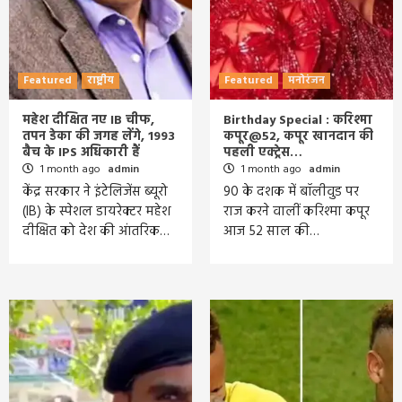
Featured
राष्ट्रीय
Featured
मनोरंजन
महेश दीक्षित नए IB चीफ,
Birthday Special : करिश्मा
तपन डेका की जगह लेंगे, 1993
कपूर@52, कपूर खानदान की
बैच के IPS अधिकारी हैं
पहली एक्ट्रेस…
1 month ago
admin
1 month ago
admin
केंद्र सरकार ने इंटेलिजेंस ब्यूरो
90 के दशक में बॉलीवुड पर
(IB) के स्पेशल डायरेक्टर महेश
राज करने वालीं करिश्मा कपूर
दीक्षित को देश की आंतरिक…
आज 52 साल की…