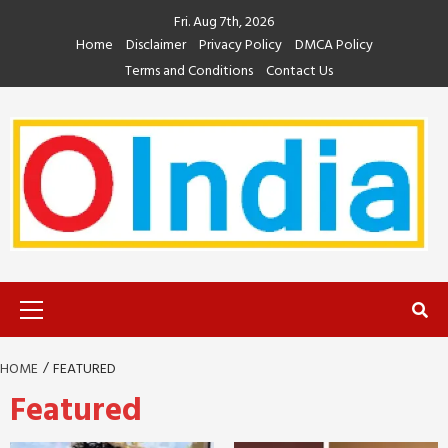
Skip
Fri. Aug 7th, 2026
to
Home
Disclaimer
Privacy Policy
DMCA Policy
content
Terms and Conditions
Contact Us
Primary
Menu
HOME
FEATURED
Featured