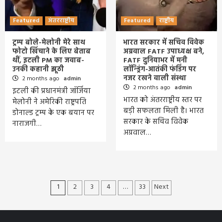
Featured
अंतरराष्ट्रीय
Featured
राष्ट्रीय
ट्रम्प बोले-मेलोनी मेरे साथ
भारत सरकार में सचिव विवेक
फोटो खिंचाने के लिए बेताब
अग्रवाल FATF उपाध्यक्ष बने,
थीं, इटली PM का जवाब-
FATF दुनियाभर में मनी
उनकी कहानी झूठी
लॉन्ड्रिंग-आतंकी फंडिंग पर
नजर रखने वाली संस्था
2 months ago
admin
2 months ago
admin
इटली की प्रधानमंत्री जॉर्जिया
भारत को अंतरराष्ट्रीय स्तर पर
मेलोनी ने अमेरिकी राष्ट्रपति
बड़ी सफलता मिली है। भारत
डोनाल्ड ट्रम्प के एक बयान पर
सरकार के सचिव विवेक
नाराजगी…
अग्रवाल…
Posts
1
2
3
4
…
33
Next
pagination