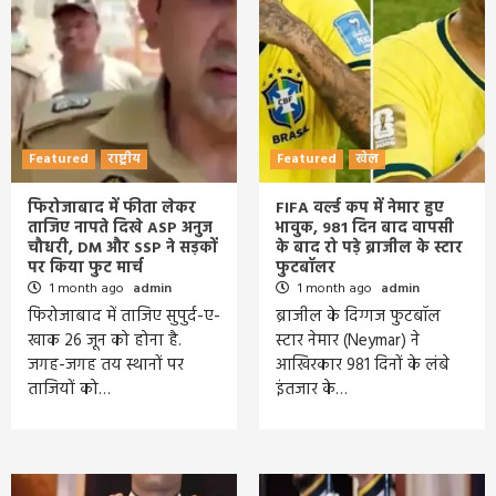
Featured
राष्ट्रीय
Featured
खेल
फिरोजाबाद में फीता लेकर
FIFA वर्ल्ड कप में नेमार हुए
ताजिए नापते दिखे ASP अनुज
भावुक, 981 दिन बाद वापसी
चौधरी, DM और SSP ने सड़कों
के बाद रो पड़े ब्राजील के स्टार
पर किया फुट मार्च
फुटबॉलर
1 month ago
admin
1 month ago
admin
फिरोजाबाद में ताजिए सुपुर्द-ए-
ब्राजील के दिग्गज फुटबॉल
खाक 26 जून को होना है.
स्टार नेमार (Neymar) ने
जगह-जगह तय स्थानों पर
आखिरकार 981 दिनों के लंबे
ताजियों को…
इंतजार के…