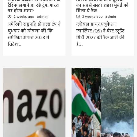
जेनेरिक दवाओं पर 200% तक
दिल्ली छात्रों के लिए दुनिया
टैरिफ लगाने जा रहे ट्रंप, भारत
का सबसे सस्ता शहर! मुंबई को
पर होगा असर?
मिला ये रैंक
2 weeks ago
admin
2 weeks ago
admin
अमेरिकी राष्ट्रपति डोनाल्ड ट्रंप ने
ग्लोबल हायर एजुकेशन
बुधवार को घोषणा की कि
एनालिस्ट (QS) ने बेस्ट स्टूडेंट
अमेरिका अगस्त 2028 से
सिटी 2027 की रैंक जारी की
विदेश…
है….