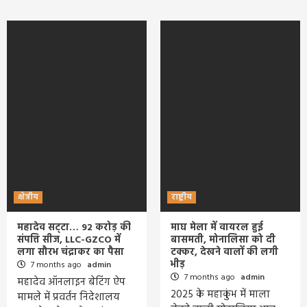
क्षेत्रीय
राष्ट्रीय
महादेव सट्‌टा… 92 करोड़ की
माघ मेला में वायरल हुई
संपत्ति सीज, LLC-GZCO में
बासमती, मोनालिसा को दी
लगा सौरभ चंद्राकर का पैसा
टक्कर, देखने वालों की लगी
भीड़
7 months ago
admin
7 months ago
admin
महादेव ऑनलाइन बेटिंग ऐप
2025 के महाकुंभ में माला
मामले में प्रवर्तन निदेशालय