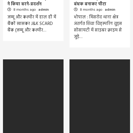
ने किया धरने-प्रदर्शन
बंधक बनाकर पीटा
8 months ago
admin
8 months ago
admin
जम्मू और कश्मीर में हाल ही में
भोपाल : मिसरोद थाना क्षेत्र
बैंकों खासकर J&K SCARD
अंतर्गत शिवा विह्स्परिंग वुड्स
बैंक (जम्मू और कश्मीर…
सोसायटी में साइबर क्राइम से
जुड़े…