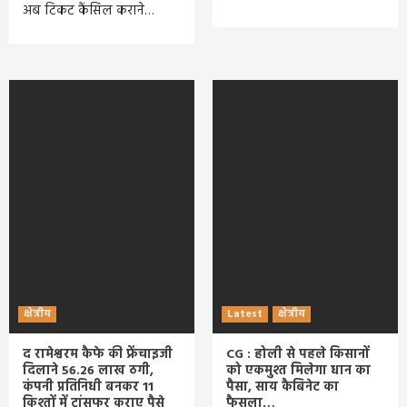
अब टिकट कैंसिल कराने…
क्षेत्रीय
Latest
क्षेत्रीय
द रामेश्वरम कैफे की फ्रेंचाइजी
CG : होली से पहले किसानों
दिलाने 56.26 लाख ठगी,
को एकमुश्त मिलेगा धान का
कंपनी प्रतिनिधी बनकर 11
पैसा, साय कैबिनेट का
किश्तों में ट्रांसफर कराए पैसे
फैसला…