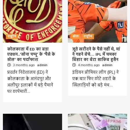
राष्ट्रीय
खेल
राष्ट्रीय
कोलकाता में ED का बड़ा
जूते खरीदने के पैसे नहीं थे, मां
एक्शन..’सोना पप्पू’ के ‘पैसे के
ने गहने बेचे… IPL में चमका
खेल’ का पर्दाफाश
बिहार का बेटा साकिब हुसैन
3 months ago
admin
4 months ago
admin
प्रवर्तन निदेशालय (ED) ने
इंडियन प्रीमियर लीग (IPL) ने
कोलकाता के आनंदपुर और
एक बार फिर छोटे शहरों के
अलीपुर इलाकों में बड़े पैमाने
खिलाड़ियों को बड़े मंच…
पर छापेमारी…