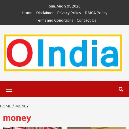
Skip
Sun. Aug 9th, 2026
to
Home
Disclaimer
Privacy Policy
DMCA Policy
content
Terms and Conditions
Contact Us
Primary
Menu
HOME
MONEY
money