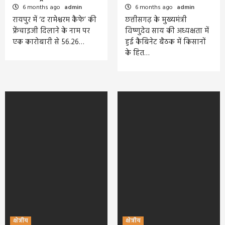
6 months ago
admin
6 months ago
admin
रायपुर में ‘द रामेश्वरम कैफे’ की
छत्तीसगढ़ के मुख्यमंत्री
फ्रेंचाइजी दिलाने के नाम पर
विष्णुदेव साय की अध्यक्षता में
एक कारोबारी से 56.26…
हुई कैबिनेट बैठक में किसानों
के हित…
क्षेत्रीय
क्षेत्रीय