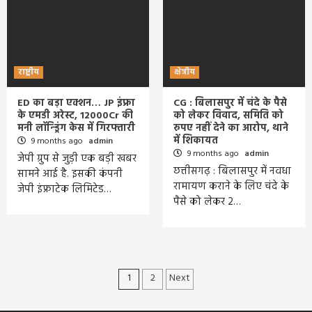
राष्ट्रीय
क्षेत्रीय
ED का बड़ा एक्शन… JP इंफ्रा
CG : बिलासपुर में चंदे के पैसे
के एमडी अरेस्ट, 12000Cr की
को लेकर विवाद, समिति को
मनी लॉन्ड्रिंग केस में गिरफ्तारी
रुपए नहीं देने का आरोप, थाने
में शिकायत
9 months ago
admin
9 months ago
admin
जेपी ग्रुप से जुड़ी एक बड़ी खबर
छत्तीसगढ़ : बिलासपुर में नवधा
सामने आई है. इसकी कंपनी
रामायण कराने के लिए चंदे के
जेपी इंफ्राटेक लिमिटेड…
पैसे को लेकर 2…
Posts
1
2
Next
pagination