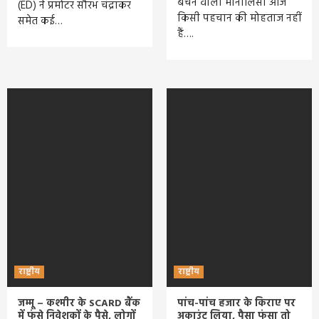
बेचने वाली मोनालिसा आज
(ED) ने प्रमोटर सौरभ चंद्राकर
किसी पहचान की मोहताज नहीं
समेत कई…
हैं….
राष्ट्रीय
राष्ट्रीय
जम्मू – कश्मीर के SCARD बैंक
पांच-पांच हजार के किराए पर
में फंसे निवेशकों के पैसे, लोगों
अकाउंट लिया, पैसा फंसा तो