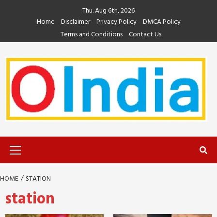
Skip
Thu. Aug 6th, 2026
to
Home
Disclaimer
Privacy Policy
DMCA Policy
content
Terms and Conditions
Contact Us
Primary
Menu
HOME
STATION
station