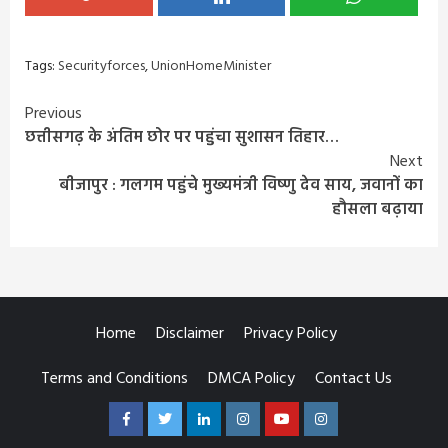
Tags:
Securityforces
,
UnionHomeMinister
Continue
Previous
छत्तीसगढ़ के अंतिम छोर पर पहुंचा सुशासन तिहार…
Reading
Next
बीजापुर : गलगम पहुंचे मुख्यमंत्री विष्णु देव साय, जवानों का
हौसला बढ़ाया
Home
Disclaimer
Privacy Policy
Terms and Conditions
DMCA Policy
Contact Us
Facebook
Twitter
Linkedin
Instagram
Youtube
Instagram