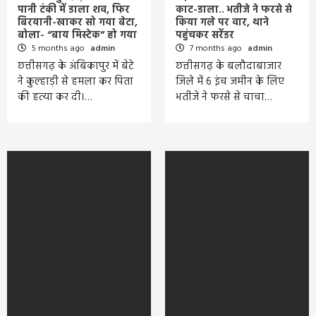
पानी टंकी में डाला शव, फिर
काट-डाला.. भतीजे ने फरसे से
बिरयानी-खाकर सो गया बेटा,
किया गले पर वार, थाने
बोला- “बाय मिस्टेक” हो गया
पहुंचकर सरेंडर
5 months ago
admin
7 months ago
admin
छत्तीसगढ़ के अंबिकापुर में बेटे
छत्तीसगढ़ के बलौदाबाजार
ने कुल्हाड़ी से हमला कर पिता
जिले में 6 इंच जमीन के लिए
की हत्या कर दी।…
भतीजे ने फरसे से चाचा…