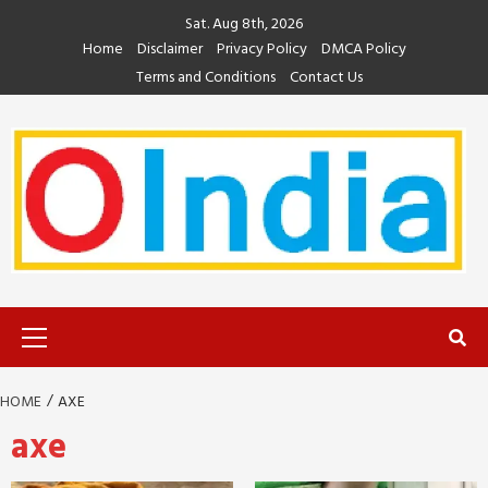
Skip
Sat. Aug 8th, 2026
to
Home
Disclaimer
Privacy Policy
DMCA Policy
content
Terms and Conditions
Contact Us
Primary
Menu
HOME
AXE
axe