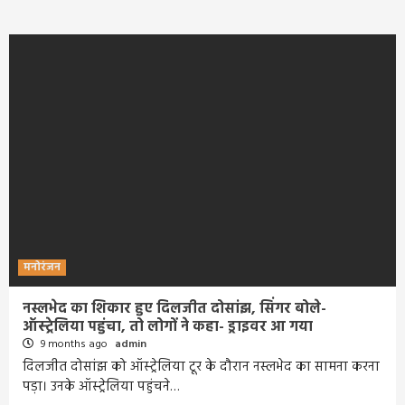
मनोरंजन
नस्लभेद का शिकार हुए दिलजीत दोसांझ, सिंगर बोले-
ऑस्ट्रेलिया पहुंचा, तो लोगों ने कहा- ड्राइवर आ गया
9 months ago
admin
दिलजीत दोसांझ को ऑस्ट्रेलिया टूर के दौरान नस्लभेद का सामना करना
पड़ा। उनके ऑस्ट्रेलिया पहुंचने…