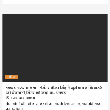
मनोरंजन
‘थप्पड़ जरूर मारूंगा…’सिंगर मीका सिंह ने खुलेआम दी केआरके
को चेतावनी,सिंगर को कहा था- अनपढ़
1 year ago
admin
केआरके ने वीडियो जारी कर मीका सिंह के लिए अनपढ़, गधा जैसे शब्दों
का इस्तेमाल…